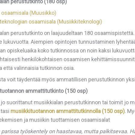
alan perustutkinto (180 osp)
n osaamisala (Muusikko)
teknologian osaamisala (Musiikkiteknologi)
alan perustutkinto on laajuudeltaan 180 osaamispistettä.
 lukuvuotta. Aiempien opintojen tunnustaminen lyhentää o
jan opiskeluaika koko tutkinnossa on noin kaksi lukuvuott
htaisesti henkilökohtaisen osaamisen kehittämissuunnit
a että valinnaisia tutkinnon osia.
a voit täydentää myös ammatillisen perustutkinnon yksittä
ituotannon ammattitutkinto (150 osp)
 jo suorittanut musiikkialan perustutkinnon tai toimit jo 
tasi
musiikkituotannon ammattitutkinnolla (150 osp)
. My
tekemisen ja musiikin tuottamisen osaamisalat
n parissa työskentely on haastavaa, mutta palkitsevaa.