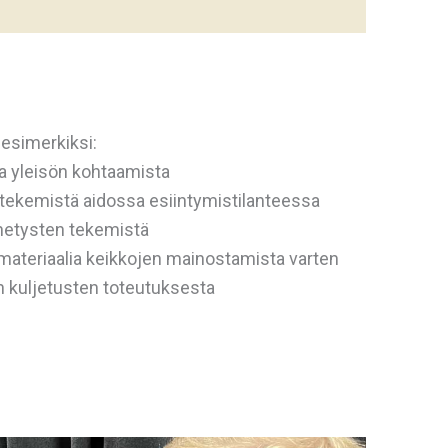
 esimerkiksi:
 ja yleisön kohtaamista
n tekemistä aidossa esiintymistilanteessa
ähetysten tekemistä
imateriaalia keikkojen mainostamista varten
n kuljetusten toteutuksesta