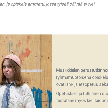
n, ja opiskele ammatti, jossa tylsää päivää ei ole!
Musiikkialan perustutkinno
ryhmämuotoisena opiskelu
ovat lähi- ja etäopetus sek
Opetuskieli ja tutkinnon s
testataan myös kielitaidon r