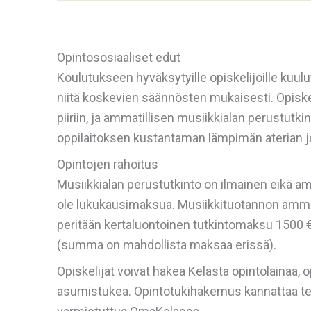
Opintososiaaliset edut
Koulutukseen hyväksytyille opiskelijoille kuul
niitä koskevien säännösten mukaisesti. Opiske
piiriin, ja ammatillisen musiikkialan perustutki
oppilaitoksen kustantaman lämpimän aterian j
Opintojen rahoitus
Musiikkialan perustutkinto on ilmainen eikä am
ole lukukausimaksua. Musiikkituotannon ammatt
peritään kertaluontoinen tutkintomaksu 1500 €
(summa on mahdollista maksaa erissä).
Opiskelijat voivat hakea Kelasta opintolainaa, o
asumistukea. Opintotukihakemus kannattaa te