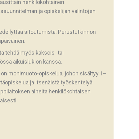
kausittain henkilökohtainen
suunnitelman ja opiskelijan valintojen
edellyttää sitoutumista. Perustutkinnon
sipäiväinen.
ta tehdä myös kaksois- tai
yössä aikuislukion kanssa.
on monimuoto-opiskelua, johon sisältyy 1–
etäopiskelua ja itsenäistä työskentelyä.
oppilaitoksen aineita henkilökohtaisen
isesti.