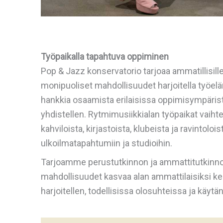
Työpaikalla tapahtuva oppiminen
Pop & Jazz konservatorio tarjoaa ammatillisille 
monipuoliset mahdollisuudet harjoitella työelä
hankkia osaamista erilaisissa oppimisympäristö
yhdistellen. Rytmimusiikkialan työpaikat vaihtel
kahviloista, kirjastoista, klubeista ja ravintolois
ulkoilmatapahtumiin ja studioihin.
Tarjoamme perustutkinnon ja ammattitutkinnon
mahdollisuudet kasvaa alan ammattilaisiksi kesk
harjoitellen, todellisissa olosuhteissa ja käyt