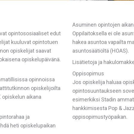
Asuminen opintojen aikan
uvat opintososiaaliset edut
Oppilaitoksella ei ole asu
lijat kuuluvat opintotuen
hakea asuntoa vapailta mar
nnon opiskelijat saavat
asuntosäätiöltä (HOAS).
okaisena opiskelupäivänä.
Lisätietoja ja hakulomakk
Oppisopimus
matillisissa opinnoissa
Jos opiskelija haluaa opis
itutkinnon opiskelijoilta
opintosuuntaukseen sovel
 opiskelun aikana
esimerkiksi Stadin ammat
hankkimisesta Pop & Jazz K
pintorahaa ja
oppisopimustyöpaikan.
hdä heti opiskelupaikan