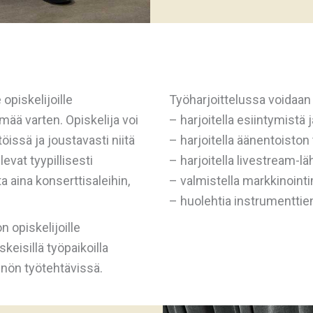
opiskelijoille
Työharjoittelussa voidaan
mää varten. Opiskelija voi
– harjoitella esiintymistä
issä ja joustavasti niitä
– harjoitella äänentoisto
evat tyypillisesti
– harjoitella livestream-l
ta aina konserttisaleihin,
– valmistella markkinoint
– huolehtia instrumenttie
 opiskelijoille
eisillä työpaikoilla
ännön työtehtävissä.