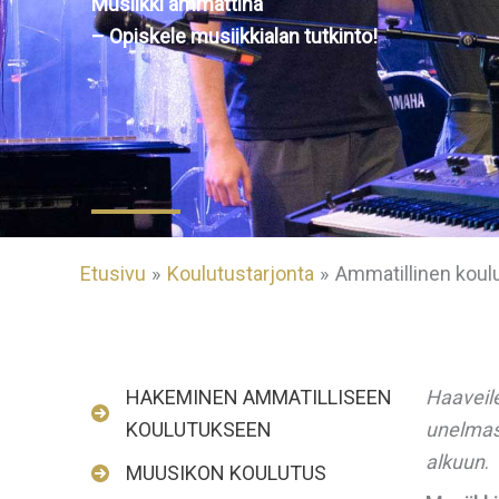
Musiikki ammattina
– Opiskele musiikkialan tutkinto!
Etusivu
Koulutustarjonta
Ammatillinen koul
HAKEMINEN AMMATILLISEEN
Haaveile
KOULUTUKSEEN
unelmast
alkuun
.
MUUSIKON KOULUTUS