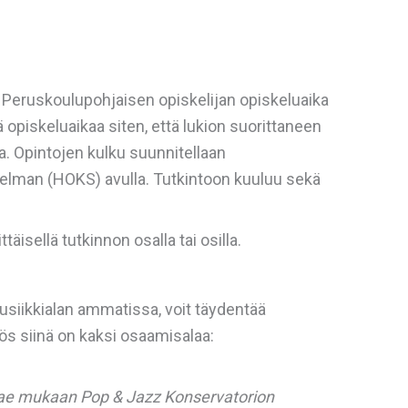
 Peruskoulupohjaisen opiskelijan opiskeluaika
piskeluaikaa siten, että lukion suorittaneen
a. Opintojen kulku suunnitellaan
elman (HOKS) avulla. Tutkintoon kuuluu sekä
isellä tutkinnon osalla tai osilla.
musiikkialan ammatissa, voit täydentää
ös siinä on kaksi osaamisalaa:
 Hae mukaan Pop & Jazz Konservatorion