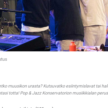
utus
tko muusikon urasta? Kutsuvatko esiintymislavat tai hal
asi totta! Pop & Jazz Konservatorion musiikkialan peru