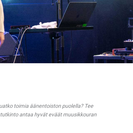
uatko toimia äänentoiston puolella? Tee
stutkinto antaa hyvät eväät muusikkouran