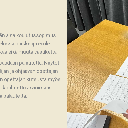
ään aina koulutussopimus
elussa opiskelija ei ole
kaa eikä muuta vastiketta.
saadaan palautetta. Näytöt
lijan ja ohjaavan opettajan
van opettajan kutsusta myös
 koulutettu arvioimaan
 palautetta.