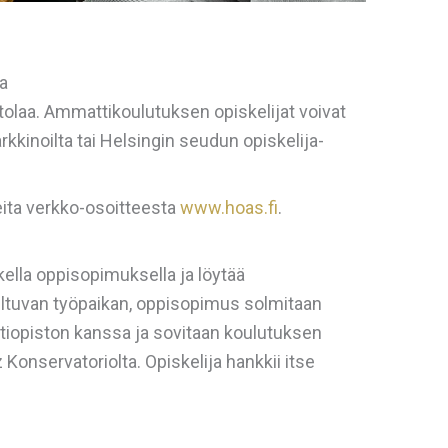
a
ntolaa. Ammattikoulutuksen opiskelijat voivat
kkinoilta tai Helsingin seudun opiskelija-
eita verkko-osoitteesta
www.hoas.fi
.
kella oppisopimuksella ja löytää
tuvan työpaikan, oppisopimus solmitaan
tiopiston kanssa ja sovitaan koulutuksen
onservatoriolta. Opiskelija hankkii itse