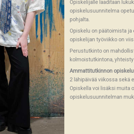
Opiskelijalle laaditaan luku
opiskelusuunnitelma opetus
pohjalta.
Opiskelu on päätoimista ja 
opiskelijan työviikko on vii
Perustutkinto on mahdollis
kolmoistutkintona, yhteist
Ammattitutkinnon opiskelu
2 lähipäivää viikossa sekä 
Opiskella voi lisäksi muita 
opiskelusuunnitelman muka