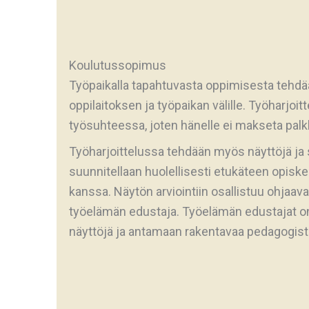
Koulutussopimus
Työpaikalla tapahtuvasta oppimisesta tehd
oppilaitoksen ja työpaikan välille. Työharjoitt
työsuhteessa, joten hänelle ei makseta palk
Työharjoittelussa tehdään myös näyttöjä ja 
suunnitellaan huolellisesti etukäteen opiske
kanssa. Näytön arviointiin osallistuu ohjaa
työelämän edustaja. Työelämän edustajat on
näyttöjä ja antamaan rakentavaa pedagogista