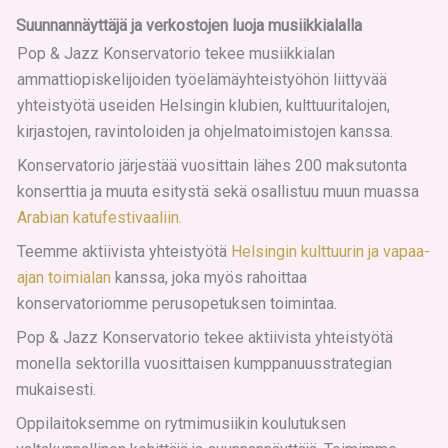
Suunnannäyttäjä ja verkostojen luoja musiikkialalla
Pop & Jazz Konservatorio tekee musiikkialan
ammattiopiskelijoiden työelämäyhteistyöhön liittyvää
yhteistyötä useiden Helsingin klubien, kulttuuritalojen,
kirjastojen, ravintoloiden ja ohjelmatoimistojen kanssa.
Konservatorio järjestää vuosittain lähes 200 maksutonta
konserttia ja muuta esitystä sekä osallistuu muun muassa
Arabian katufestivaaliin.
Teemme aktiivista yhteistyötä
Helsingin kulttuurin ja vapaa-
ajan toimialan
kanssa, joka myös rahoittaa
konservatoriomme perusopetuksen toimintaa.
Pop & Jazz Konservatorio tekee aktiivista yhteistyötä
monella sektorilla vuosittaisen kumppanuusstrategian
mukaisesti.
Oppilaitoksemme on rytmimusiikin koulutuksen