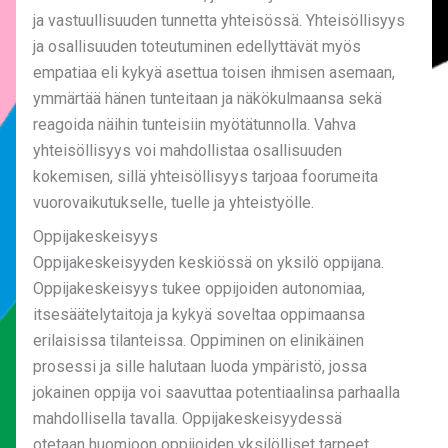
ja vastuullisuuden tunnetta yhteisössä. Yhteisöllisyys
ja osallisuuden toteutuminen edellyttävät myös
empatiaa eli kykyä asettua toisen ihmisen asemaan,
ymmärtää hänen tunteitaan ja näkökulmaansa sekä
reagoida näihin tunteisiin myötätunnolla. Vahva
yhteisöllisyys voi mahdollistaa osallisuuden
kokemisen, sillä yhteisöllisyys tarjoaa foorumeita
vuorovaikutukselle, tuelle ja yhteistyölle.
Oppijakeskeisyys
Oppijakeskeisyyden keskiössä on yksilö oppijana.
Oppijakeskeisyys tukee oppijoiden autonomiaa,
itsesäätelytaitoja ja kykyä soveltaa oppimaansa
erilaisissa tilanteissa. Oppiminen on elinikäinen
prosessi ja sille halutaan luoda ympäristö, jossa
jokainen oppija voi saavuttaa potentiaalinsa parhaalla
mahdollisella tavalla. Oppijakeskeisyydessä
otetaan huomioon oppijoiden yksilölliset tarpeet,