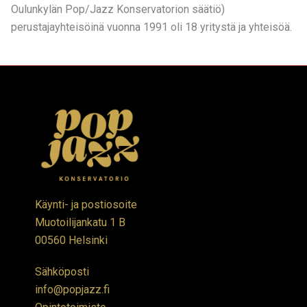
Oulunkylän Pop/Jazz Konservatorion säätiö)
perustajayhteisöinä vuonna 1991 oli 18 yritystä ja yhteisöä.
Käynti- ja postiosoite
Muotoilijankatu 1 B
00560 Helsinki
Sähköposti
info@popjazz.fi