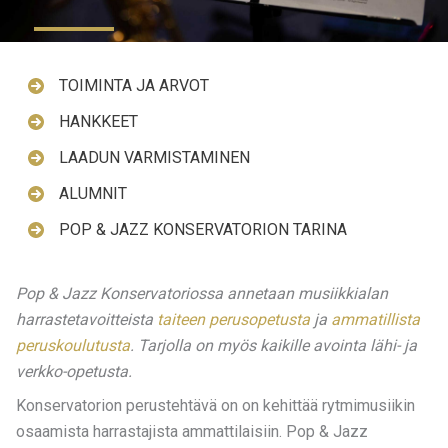
TOIMINTA JA ARVOT
HANKKEET
LAADUN VARMISTAMINEN
ALUMNIT
POP & JAZZ KONSERVATORION TARINA
Pop & Jazz Konservatoriossa annetaan musiikkialan
harrastetavoitteista
taiteen perusopetusta
ja
ammatillista
peruskoulutusta
. Tarjolla on myös kaikille avointa lähi- ja
verkko-opetusta.
Konservatorion perustehtävä on on kehittää rytmimusiikin
osaamista harrastajista ammattilaisiin. Pop & Jazz