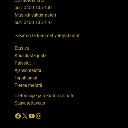
Opintotoimisto
puh.
0400 135 400
Musiikkivahtimestari
puh.
0400 135 410
>>Katso tarkemmat yhteystiedot
Etusivu
Koulutustarjonta
Palvelut
Ajankohtaista
Tapahtumat
Tietoa meistä
Tietosuoja- ja rekisteriseloste
Saavutettavuus
Facebook
X
YouTube
Instagram