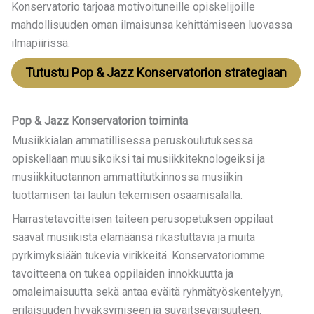
Konservatorio tarjoaa motivoituneille opiskelijoille
mahdollisuuden oman ilmaisunsa kehittämiseen luovassa
ilmapiirissä.
Tutustu Pop & Jazz Konservatorion strategiaan
Pop & Jazz Konservatorion toiminta
Musiikkialan ammatillisessa peruskoulutuksessa
opiskellaan muusikoiksi tai musiikkiteknologeiksi ja
musiikkituotannon ammattitutkinnossa musiikin
tuottamisen tai laulun tekemisen osaamisalalla.
Harrastetavoitteisen taiteen perusopetuksen oppilaat
saavat musiikista elämäänsä rikastuttavia ja muita
pyrkimyksiään tukevia virikkeitä. Konservatoriomme
tavoitteena on tukea oppilaiden innokkuutta ja
omaleimaisuutta sekä antaa eväitä ryhmätyöskentelyyn,
erilaisuuden hyväksymiseen ja suvaitsevaisuuteen.