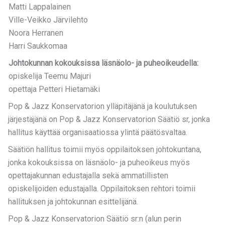
Matti Lappalainen
Ville-Veikko Järvilehto
Noora Herranen
Harri Saukkomaa
Johtokunnan kokouksissa läsnäolo- ja puheoikeudella:
opiskelija Teemu Majuri
opettaja Petteri Hietamäki
Pop & Jazz Konservatorion ylläpitäjänä ja koulutuksen
järjestäjänä on Pop & Jazz Konservatorion Säätiö sr, jonka
hallitus käyttää organisaatiossa ylintä päätösvaltaa.
Säätiön hallitus toimii myös oppilaitoksen johtokuntana,
jonka kokouksissa on läsnäolo- ja puheoikeus myös
opettajakunnan edustajalla sekä ammatillisten
opiskelijoiden edustajalla. Oppilaitoksen rehtori toimii
hallituksen ja johtokunnan esittelijänä.
Pop & Jazz Konservatorion Säätiö sr:n (alun perin