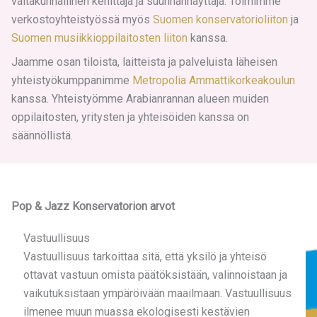
valtakunnallinen kehittäjä ja suunnannäyttäjä. Toimimme
verkostoyhteistyössä myös
Suomen konservatorioliiton
ja
Suomen musiikkioppilaitosten liiton
kanssa.
Jaamme osan tiloista, laitteista ja palveluista läheisen
yhteistyökumppanimme
Metropolia Ammattikorkeakoulun
kanssa. Yhteistyömme Arabianrannan alueen muiden
oppilaitosten, yritysten ja yhteisöiden kanssa on
säännöllistä.
Pop & Jazz Konservatorion arvot
Vastuullisuus
Vastuullisuus tarkoittaa sitä, että yksilö ja yhteisö
ottavat vastuun omista päätöksistään, valinnoistaan ja
vaikutuksistaan ympäröivään maailmaan. Vastuullisuus
ilmenee muun muassa ekologisesti kestävien