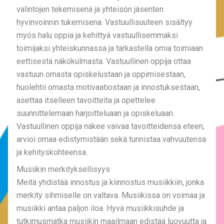
valintojen tekemisenä ja yhteisön jäsenten
hyvinvoinnin tukemisena. Vastuullisuuteen sisältyy
myös halu oppia ja kehittyä vastuullisemmaksi
toimijaksi yhteiskunnassa ja tarkastella omia toimiaan
eettisestä näkökulmasta. Vastuullinen oppija ottaa
vastuun omasta opiskelustaan ja oppimisestaan,
huolehtii omasta motivaatiostaan ja innostuksestaan,
asettaa itselleen tavoitteita ja opettelee
suunnittelemaan harjoitteluaan ja opiskeluaan.
Vastuullinen oppija näkee vaivaa tavoitteidensa eteen,
arvioi omaa edistymistään sekä tunnistaa vahvuutensa
ja kehityskohteensa.
Musiikin merkityksellisyys
Meitä yhdistää innostus ja kiinnostus musiikkiin, jonka
merkity sihmiselle on valtava. Musiikissa on voimaa ja
musiikki antaa paljon iloa. Hyvä musiikkisuhde ja
tutkimusmatka musiikin maailmaan edistää luovuutta ja