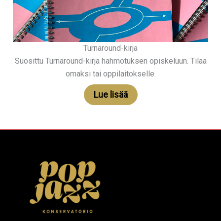
Turnaround-kirja
Suosittu Turnaround-kirja hahmotuksen opiskeluun. Tilaa
omaksi tai oppilaitokselle.
Lue lisää