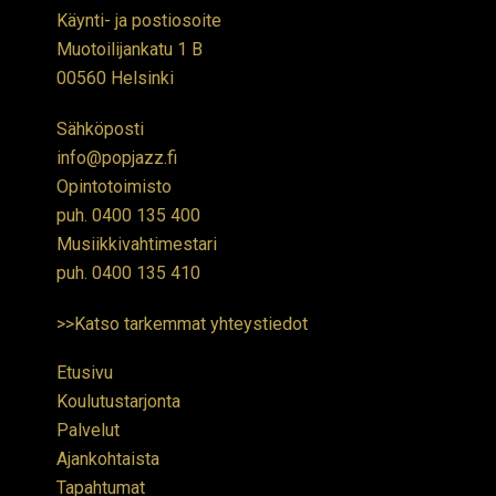
Käynti- ja postiosoite
Muotoilijankatu 1 B
00560 Helsinki
Sähköposti
info@popjazz.fi
Opintotoimisto
puh.
0400 135 400
Musiikkivahtimestari
puh.
0400 135 410
>>Katso tarkemmat yhteystiedot
Etusivu
Koulutustarjonta
Palvelut
Ajankohtaista
Tapahtumat