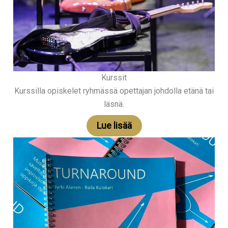
Kurssit
Kurssilla opiskelet ryhmässä opettajan johdolla etänä tai
läsnä.
Lue lisää