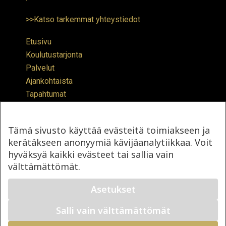
>>Katso tarkemmat yhteystiedot
Etusivu
Koulutustarjonta
Palvelut
Ajankohtaista
Tapahtumat
Tietoa meistä
Tietosuoja- ja rekisteriseloste
Tämä sivusto käyttää evästeitä toimiakseen ja
Saavutettavuus
kerätäkseen anonyymiä kävijäanalytiikkaa. Voit
hyväksyä kaikki evästeet tai sallia vain
Facebook
X
YouTube
Instagram
välttämättömät.
Asetukset
Salli vain välttämättömät
Copyright © 2026 Pop & Jazz Konservatorio