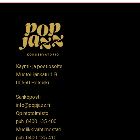
Käynti- ja postiosoite
Muotoilijankatu 1 B
00560 Helsinki
Sähköposti
info@popjazz.fi
Opintotoimisto
puh.
0400 135 400
Musiikkivahtimestari
puh.
0400 135 410