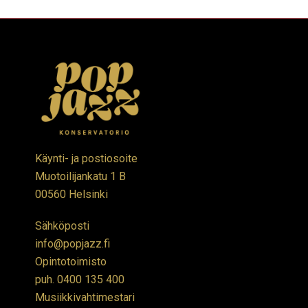
Käynti- ja postiosoite
Muotoilijankatu 1 B
00560 Helsinki
Sähköposti
info@popjazz.fi
Opintotoimisto
puh.
0400 135 400
Musiikkivahtimestari