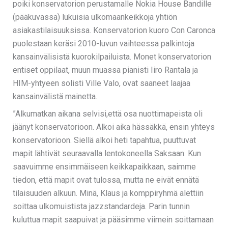
poiki konservatorion perustamalle Nokia House Bandille
(pääkuvassa) lukuisia ulkomaankeikkoja yhtiön
asiakastilaisuuksissa. Konservatorion kuoro Con Caronca
puolestaan keräsi 2010-luvun vaihteessa palkintoja
kansainvälisistä kuorokilpailuista. Monet konservatorion
entiset oppilaat, muun muassa pianisti Iiro Rantala ja
HIM-yhtyeen solisti Ville Valo, ovat saaneet laajaa
kansainvälistä mainetta.
”Alkumatkan aikana selvisi,että osa nuottimapeista oli
jäänyt konservatorioon. Alkoi aika hässäkkä, ensin yhteys
konservatorioon. Siellä alkoi heti tapahtua, puuttuvat
mapit lähtivät seuraavalla lentokoneella Saksaan. Kun
saavuimme ensimmäiseen keikkapaikkaan, saimme
tiedon, että mapit ovat tulossa, mutta ne eivät ennätä
tilaisuuden alkuun. Minä, Klaus ja komppiryhmä alettiin
soittaa ulkomuistista jazzstandardeja. Parin tunnin
kuluttua mapit saapuivat ja pääsimme viimein soittamaan