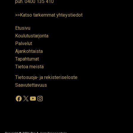
puh.
0400 135 410
>>Katso tarkemmat yhteystiedot
Etusivu
Koulutustarjonta
Palvelut
Ajankohtaista
Tapahtumat
Tietoa meistä
Tietosuoja- ja rekisteriseloste
Saavutettavuus
Facebook
X
YouTube
Instagram