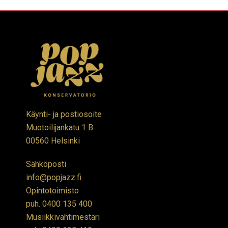
Käynti- ja postiosoite
Muotoilijankatu 1 B
00560 Helsinki
Sähköposti
info@popjazz.fi
Opintotoimisto
puh.
0400 135 400
Musiikkivahtimestari